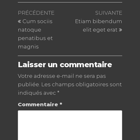
Navigation
Article
Article
PRÉCÉDENTE
SUIVANTE
précédent
suivan
de
Cum sociis
Etiam bibendum
natoque
elit eget erat
l’article
penatibus et
magnis
Laisser un commentaire
Votre adresse e-mail ne sera pas
publiée.
Les champs obligatoires sont
indiqués avec
*
Commentaire
*