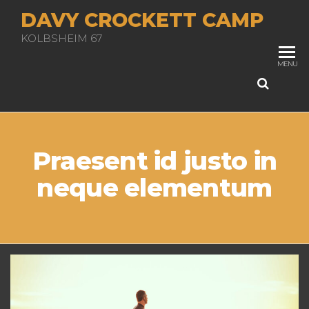
Skip
DAVY CROCKETT CAMP
to
KOLBSHEIM 67
the
content
MENU
Praesent id justo in
neque elementum