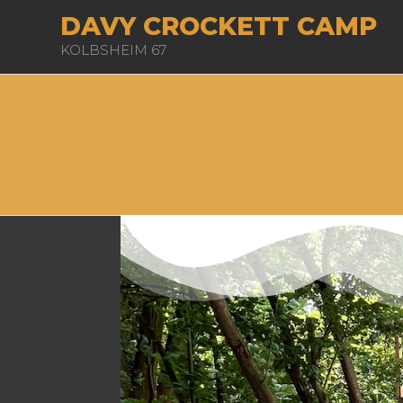
DAVY CROCKETT CAMP
KOLBSHEIM 67
.
.
.
.
.