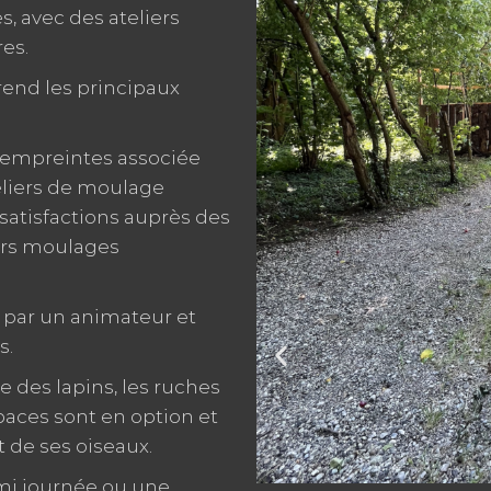
, avec des ateliers
res.
prend les principaux
’empreintes associée
eliers de moulage
atisfactions auprès des
urs moulages
s par un animateur et
s.
 des lapins, les ruches
paces sont en option et
t de ses oiseaux.
mi journée ou une