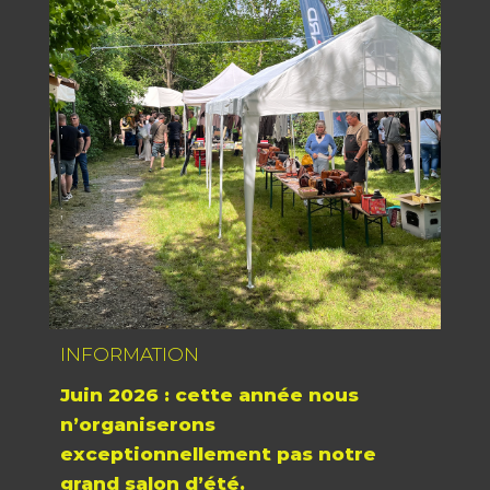
;
;
;
;
;
;
;
INFORMATION
Juin 2026 : cette année nous
n’organiserons
exceptionnellement pas notre
grand salon d’été.