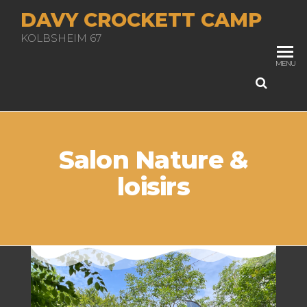
DAVY CROCKETT CAMP
KOLBSHEIM 67
MENU
Salon Nature &
loisirs
;
;